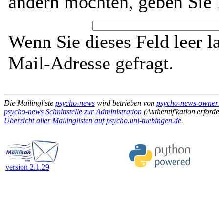
ändern möchten, geben Sie 
Wenn Sie dieses Feld leer l
Mail-Adresse gefragt.
Die Mailingliste
psycho-news
wird betrieben von
psycho-news-owner 
psycho-news Schnittstelle zur Administration
(Authentifikation erforde
Übersicht aller Mailinglisten auf psycho.uni-tuebingen.de
version 2.1.29